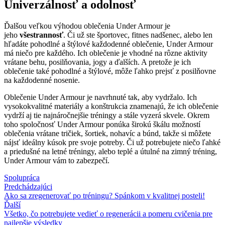
Univerzálnosť a odolnosť
Ďalšou veľkou výhodou oblečenia Under Armour je
jeho
všestrannosť
. Či už ste športovec, fitnes nadšenec, alebo len
hľadáte pohodlné a štýlové každodenné oblečenie, Under Armour
má niečo pre každého. Ich oblečenie je vhodné na rôzne aktivity
vrátane behu, posilňovania, jogy a ďalších. A pretože je ich
oblečenie také pohodlné a štýlové, môže ľahko prejsť z posilňovne
na každodenné nosenie.
Oblečenie Under Armour je navrhnuté tak, aby vydržalo. Ich
vysokokvalitné materiály a konštrukcia znamenajú, že ich oblečenie
vydrží aj tie najnáročnejšie tréningy a stále vyzerá skvele. Okrem
toho spoločnosť Under Armour ponúka širokú škálu možností
oblečenia vrátane tričiek, šortiek, nohavíc a búnd, takže si môžete
nájsť ideálny kúsok pre svoje potreby. Či už potrebujete niečo ľahké
a priedušné na letné tréningy, alebo teplé a útulné na zimný tréning,
Under Armour vám to zabezpečí.
Spolupráca
Predchádzajúci
Ako sa zregenerovať po tréningu? Spánkom v kvalitnej posteli!
Ďalší
Všetko, čo potrebujete vedieť o regenerácii a pomeru cvičenia pre
najlepšie výsledky