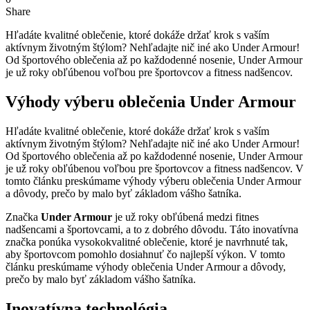
Share
Hľadáte kvalitné oblečenie, ktoré dokáže držať krok s vaším
aktívnym životným štýlom? Nehľadajte nič iné ako Under Armour!
Od športového oblečenia až po každodenné nosenie, Under Armour
je už roky obľúbenou voľbou pre športovcov a fitness nadšencov.
Výhody výberu oblečenia Under Armour
Hľadáte kvalitné oblečenie, ktoré dokáže držať krok s vaším
aktívnym životným štýlom? Nehľadajte nič iné ako Under Armour!
Od športového oblečenia až po každodenné nosenie, Under Armour
je už roky obľúbenou voľbou pre športovcov a fitness nadšencov. V
tomto článku preskúmame výhody výberu oblečenia Under Armour
a dôvody, prečo by malo byť základom vášho šatníka.
Značka
Under Armour
je už roky obľúbená medzi fitnes
nadšencami a športovcami, a to z dobrého dôvodu. Táto inovatívna
značka ponúka vysokokvalitné oblečenie, ktoré je navrhnuté tak,
aby športovcom pomohlo dosiahnuť čo najlepší výkon. V tomto
článku preskúmame výhody oblečenia Under Armour a dôvody,
prečo by malo byť základom vášho šatníka.
Inovatívna technológia