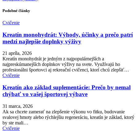
Podobné články
Cvičenie
Kreatín monohydrát: Výhody, účinky a prečo patrí
medzi najlepšie doplnky výživy
21 apríla, 2026
Kreatín monohydrát je jedným z najpopulárnejších a
najpreskúmanejších doplnkov výživy na svete. Využívajú ho
profesionálni športovci aj rekreační cvičenci, ktorí chcú zlepšiť…
Cvičenie
Kreatín ako základ suplementácie: Prečo by nemal
chýbať vo vašej športovej výbave
31 marca, 2026
Ak sa chcete zamerať na zlepšenie výkonu vo fitku, budovanie
svalovej hmoty alebo rýchlejšiu regeneráciu, kreatín je základ, ktorý
by ste mali…
Cvičenie