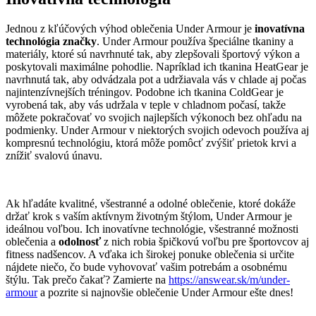
Jednou z kľúčových výhod oblečenia Under Armour je
inovatívna
technológia značky
. Under Armour používa špeciálne tkaniny a
materiály, ktoré sú navrhnuté tak, aby zlepšovali športový výkon a
poskytovali maximálne pohodlie. Napríklad ich tkanina HeatGear je
navrhnutá tak, aby odvádzala pot a udržiavala vás v chlade aj počas
najintenzívnejších tréningov. Podobne ich tkanina ColdGear je
vyrobená tak, aby vás udržala v teple v chladnom počasí, takže
môžete pokračovať vo svojich najlepších výkonoch bez ohľadu na
podmienky. Under Armour v niektorých svojich odevoch používa aj
kompresnú technológiu, ktorá môže pomôcť zvýšiť prietok krvi a
znížiť svalovú únavu.
Ak hľadáte kvalitné, všestranné a odolné oblečenie, ktoré dokáže
držať krok s vaším aktívnym životným štýlom, Under Armour je
ideálnou voľbou. Ich inovatívne technológie, všestranné možnosti
oblečenia a
odolnosť
z nich robia špičkovú voľbu pre športovcov aj
fitness nadšencov. A vďaka ich širokej ponuke oblečenia si určite
nájdete niečo, čo bude vyhovovať vašim potrebám a osobnému
štýlu. Tak prečo čakať? Zamierte na
https://answear.sk/m/under-
armour
a pozrite si najnovšie oblečenie Under Armour ešte dnes!