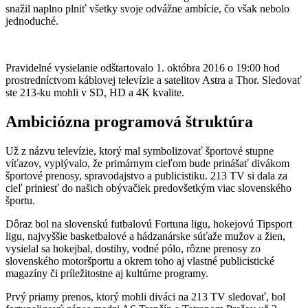
snažil naplno plniť všetky svoje odvážne ambície, čo však nebolo
jednoduché.
Pravidelné vysielanie odštartovalo 1. októbra 2016 o 19:00 hod
prostredníctvom káblovej televízie a satelitov Astra a Thor. Sledovať
ste 213-ku mohli v SD, HD a 4K kvalite.
Ambiciózna programová štruktúra
Už z názvu televízie, ktorý mal symbolizovať športové stupne
víťazov, vyplývalo, že primárnym cieľom bude prinášať divákom
športové prenosy, spravodajstvo a publicistiku. 213 TV si dala za
cieľ priniesť do našich obývačiek predovšetkým viac slovenského
športu.
Dôraz bol na slovenskú futbalovú Fortuna ligu, hokejovú Tipsport
ligu, najvyššie basketbalové a hádzanárske súťaže mužov a žien,
vysielal sa hokejbal, dostihy, vodné pólo, rôzne prenosy zo
slovenského motoršportu a okrem toho aj vlastné publicistické
magazíny či príležitostne aj kultúrne programy.
Prvý priamy prenos, ktorý mohli diváci na 213 TV sledovať, bol