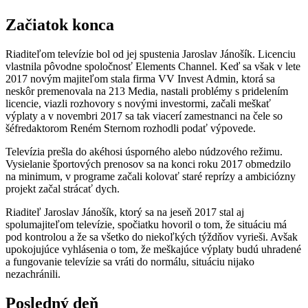
Začiatok konca
Riaditeľom televízie bol od jej spustenia Jaroslav Jánošík. Licenciu
vlastnila pôvodne spoločnosť Elements Channel. Keď sa však v lete
2017 novým majiteľom stala firma VV Invest Admin, ktorá sa
neskôr premenovala na 213 Media, nastali problémy s pridelením
licencie, viazli rozhovory s novými investormi, začali meškať
výplaty a v novembri 2017 sa tak viacerí zamestnanci na čele so
šéfredaktorom Reném Sternom rozhodli podať výpovede.
Televízia prešla do akéhosi úsporného alebo núdzového režimu.
Vysielanie športových prenosov sa na konci roku 2017 obmedzilo
na minimum, v programe začali kolovať staré reprízy a ambiciózny
projekt začal strácať dych.
Riaditeľ Jaroslav Jánošík, ktorý sa na jeseň 2017 stal aj
spolumajiteľom televízie, spočiatku hovoril o tom, že situáciu má
pod kontrolou a že sa všetko do niekoľkých týždňov vyrieši. Avšak
upokojujúce vyhlásenia o tom, že meškajúce výplaty budú uhradené
a fungovanie televízie sa vráti do normálu, situáciu nijako
nezachránili.
Posledný deň