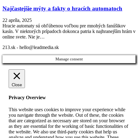
Najčastejšie mýty a fakty o hracích automatoch
22 apríla, 2025
Hracie automaty sú obľúbenou voľbou pre mnohých fanúšikov
kasín. V niektorých prípadoch dokonca patria k najhranejším hrám v
online svete. Nie je…
213.sk - hello@leadmedia.sk
Manage consent
Close
Privacy Overview
This website uses cookies to improve your experience while
you navigate through the website. Out of these, the cookies
that are categorized as necessary are stored on your browser
as they are essential for the working of basic functionalities of
the website. We also use third-party cookies that help us
analyze and understand how you use this website. These