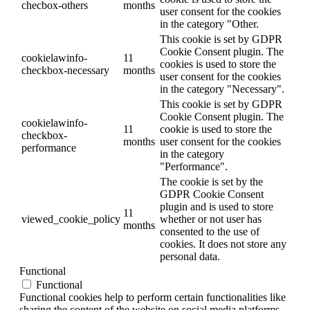
checbox-others
months
user consent for the cookies
in the category "Other.
This cookie is set by GDPR
Cookie Consent plugin. The
cookielawinfo-
11
cookies is used to store the
checkbox-necessary
months
user consent for the cookies
in the category "Necessary".
This cookie is set by GDPR
Cookie Consent plugin. The
cookielawinfo-
11
cookie is used to store the
checkbox-
months
user consent for the cookies
performance
in the category
"Performance".
The cookie is set by the
GDPR Cookie Consent
plugin and is used to store
11
viewed_cookie_policy
whether or not user has
months
consented to the use of
cookies. It does not store any
personal data.
Functional
Functional
Functional cookies help to perform certain functionalities like
sharing the content of the website on social media platforms,