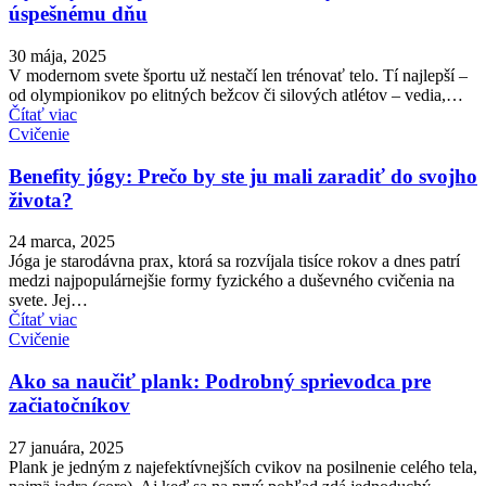
úspešnému dňu
30 mája, 2025
V modernom svete športu už nestačí len trénovať telo. Tí najlepší –
od olympionikov po elitných bežcov či silových atlétov – vedia,…
Čítať viac
Cvičenie
Benefity jógy: Prečo by ste ju mali zaradiť do svojho
života?
24 marca, 2025
Jóga je starodávna prax, ktorá sa rozvíjala tisíce rokov a dnes patrí
medzi najpopulárnejšie formy fyzického a duševného cvičenia na
svete. Jej…
Čítať viac
Cvičenie
Ako sa naučiť plank: Podrobný sprievodca pre
začiatočníkov
27 januára, 2025
Plank je jedným z najefektívnejších cvikov na posilnenie celého tela,