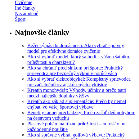
Cvičenie
Iné články
Nezaradené
Šport
Najnovšie články
Bežecký pás do domácnosti: Ako vybrať správny
model pre efektívne domáce cvičenie
Ako si vybrať model, ktorý sa hodí k vášmu šatníku,
príležitosti a charakteru?
Ako sa chrániť pred slnkom pri športe: Praktický
sprievodca pre bezpečný výkon v horúčavách
Ako si vybrať elektrobicykel: Kompletný sprievodca
pre začiatočníkov aj skúsených cyklistov
Kreatín monohydrát: Výhody, účinky a prečo patrí
medzi najlepšie doplnky výživy
Kreatín ako základ suplementácie: Prečo by nemal
chýbať vo vašej športovej výbave
Benefity rannej prechádzky: Prečo začať deň pohybom
na čerstvom vzduchu
Plastové poháre na rôzne príležitosti – od osláv po
každodenné použitie
Ako si správne vybrať golfovú výbavu: Praktický