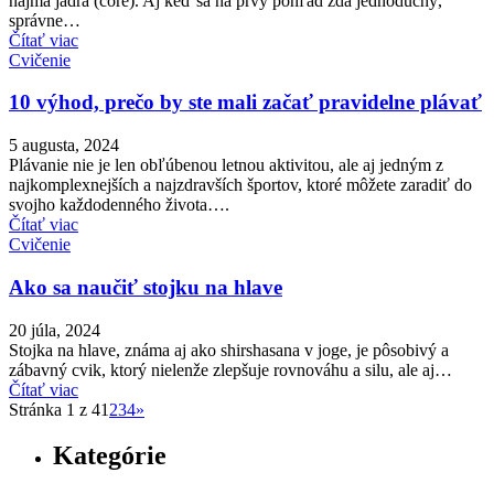
najmä jadra (core). Aj keď sa na prvý pohľad zdá jednoduchý,
správne…
Čítať viac
Cvičenie
10 výhod, prečo by ste mali začať pravidelne plávať
5 augusta, 2024
Plávanie nie je len obľúbenou letnou aktivitou, ale aj jedným z
najkomplexnejších a najzdravších športov, ktoré môžete zaradiť do
svojho každodenného života….
Čítať viac
Cvičenie
Ako sa naučiť stojku na hlave
20 júla, 2024
Stojka na hlave, známa aj ako shirshasana v joge, je pôsobivý a
zábavný cvik, ktorý nielenže zlepšuje rovnováhu a silu, ale aj…
Čítať viac
Stránka 1 z 4
1
2
3
4
»
Kategórie