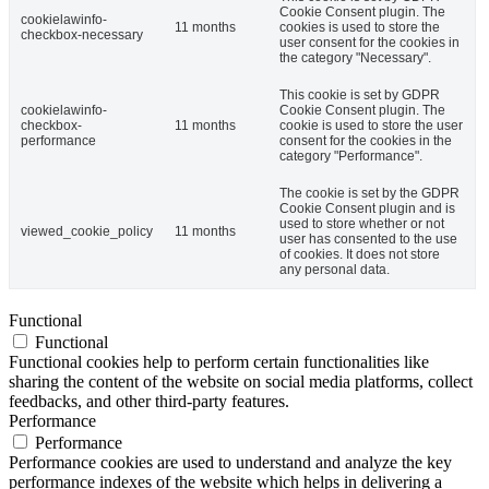
Cookie Consent plugin. The
cookielawinfo-
11 months
cookies is used to store the
checkbox-necessary
user consent for the cookies in
the category "Necessary".
This cookie is set by GDPR
cookielawinfo-
Cookie Consent plugin. The
checkbox-
11 months
cookie is used to store the user
performance
consent for the cookies in the
category "Performance".
The cookie is set by the GDPR
Cookie Consent plugin and is
used to store whether or not
viewed_cookie_policy
11 months
user has consented to the use
of cookies. It does not store
any personal data.
Functional
Functional
Functional cookies help to perform certain functionalities like
sharing the content of the website on social media platforms, collect
feedbacks, and other third-party features.
Performance
Performance
Performance cookies are used to understand and analyze the key
performance indexes of the website which helps in delivering a