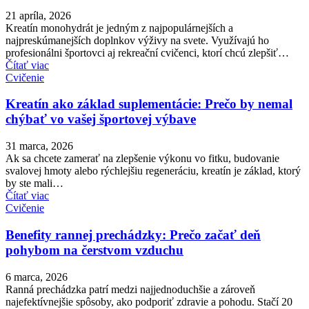
21 apríla, 2026
Kreatín monohydrát je jedným z najpopulárnejších a
najpreskúmanejších doplnkov výživy na svete. Využívajú ho
profesionálni športovci aj rekreační cvičenci, ktorí chcú zlepšiť…
Čítať viac
Cvičenie
Kreatín ako základ suplementácie: Prečo by nemal
chýbať vo vašej športovej výbave
31 marca, 2026
Ak sa chcete zamerať na zlepšenie výkonu vo fitku, budovanie
svalovej hmoty alebo rýchlejšiu regeneráciu, kreatín je základ, ktorý
by ste mali…
Čítať viac
Cvičenie
Benefity rannej prechádzky: Prečo začať deň
pohybom na čerstvom vzduchu
6 marca, 2026
Ranná prechádzka patrí medzi najjednoduchšie a zároveň
najefektívnejšie spôsoby, ako podporiť zdravie a pohodu. Stačí 20