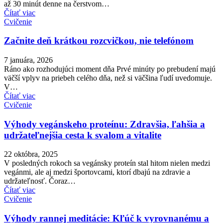
až 30 minút denne na čerstvom…
Čítať viac
Cvičenie
Začnite deň krátkou rozcvičkou, nie telefónom
7 januára, 2026
Ráno ako rozhodujúci moment dňa Prvé minúty po prebudení majú
väčší vplyv na priebeh celého dňa, než si väčšina ľudí uvedomuje.
V…
Čítať viac
Cvičenie
Výhody vegánskeho proteínu: Zdravšia, ľahšia a
udržateľnejšia cesta k svalom a vitalite
22 októbra, 2025
V posledných rokoch sa vegánsky proteín stal hitom nielen medzi
vegánmi, ale aj medzi športovcami, ktorí dbajú na zdravie a
udržateľnosť. Čoraz…
Čítať viac
Cvičenie
Výhody rannej meditácie: Kľúč k vyrovnanému a