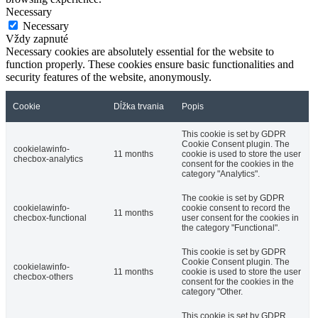
Necessary
Necessary
Vždy zapnuté
Necessary cookies are absolutely essential for the website to
function properly. These cookies ensure basic functionalities and
security features of the website, anonymously.
Cookie
Dĺžka trvania
Popis
This cookie is set by GDPR
Cookie Consent plugin. The
cookielawinfo-
11 months
cookie is used to store the user
checbox-analytics
consent for the cookies in the
category "Analytics".
The cookie is set by GDPR
cookielawinfo-
cookie consent to record the
11 months
checbox-functional
user consent for the cookies in
the category "Functional".
This cookie is set by GDPR
Cookie Consent plugin. The
cookielawinfo-
11 months
cookie is used to store the user
checbox-others
consent for the cookies in the
category "Other.
This cookie is set by GDPR