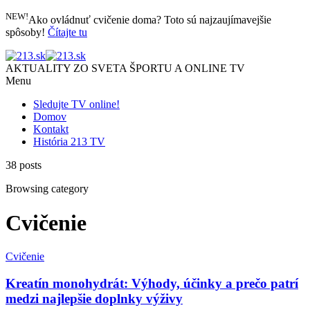
NEW!
Ako ovládnuť cvičenie doma? Toto sú najzaujímavejšie
spôsoby!
Čítajte tu
AKTUALITY ZO SVETA ŠPORTU A ONLINE TV
Menu
Sledujte TV online!
Domov
Kontakt
História 213 TV
38 posts
Browsing category
Cvičenie
Cvičenie
Kreatín monohydrát: Výhody, účinky a prečo patrí
medzi najlepšie doplnky výživy