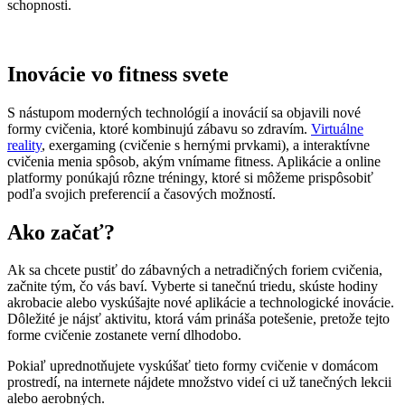
schopnosti.
Inovácie vo fitness svete
S nástupom moderných technológií a inovácií sa objavili nové
formy cvičenia, ktoré kombinujú zábavu so zdravím.
Virtuálne
reality
, exergaming (cvičenie s hernými prvkami), a interaktívne
cvičenia menia spôsob, akým vnímame fitness. Aplikácie a online
platformy ponúkajú rôzne tréningy, ktoré si môžeme prispôsobiť
podľa svojich preferencií a časových možností.
Ako začať?
Ak sa chcete pustiť do zábavných a netradičných foriem cvičenia,
začnite tým, čo vás baví. Vyberte si tanečnú triedu, skúste hodiny
akrobacie alebo vyskúšajte nové aplikácie a technologické inovácie.
Dôležité je nájsť aktivitu, ktorá vám prináša potešenie, pretože tejto
forme cvičenie zostanete verní dlhodobo.
Pokiaľ uprednotňujete vyskúšať tieto formy cvičenie v domácom
prostredí, na internete nájdete množstvo videí ci už tanečných lekcii
alebo aerobných.