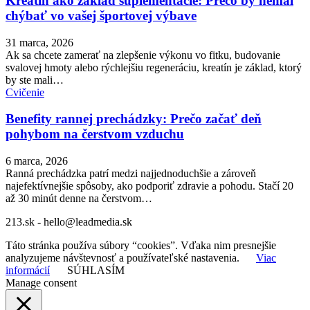
Kreatín ako základ suplementácie: Prečo by nemal
chýbať vo vašej športovej výbave
31 marca, 2026
Ak sa chcete zamerať na zlepšenie výkonu vo fitku, budovanie
svalovej hmoty alebo rýchlejšiu regeneráciu, kreatín je základ, ktorý
by ste mali…
Cvičenie
Benefity rannej prechádzky: Prečo začať deň
pohybom na čerstvom vzduchu
6 marca, 2026
Ranná prechádzka patrí medzi najjednoduchšie a zároveň
najefektívnejšie spôsoby, ako podporiť zdravie a pohodu. Stačí 20
až 30 minút denne na čerstvom…
213.sk - hello@leadmedia.sk
Táto stránka používa súbory “cookies”. Vďaka nim presnejšie
analyzujeme návštevnosť a používateľské nastavenia.
Viac
informácií
SÚHLASÍM
Manage consent