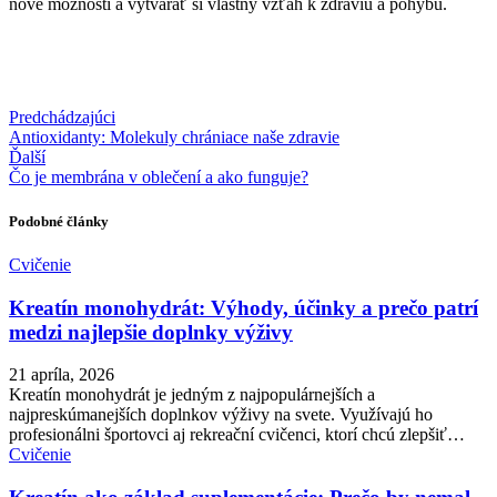
nové možnosti a vytvárať si vlastný vzťah k zdraviu a pohybu.
Predchádzajúci
Antioxidanty: Molekuly chrániace naše zdravie
Ďalší
Čo je membrána v oblečení a ako funguje?
Podobné články
Cvičenie
Kreatín monohydrát: Výhody, účinky a prečo patrí
medzi najlepšie doplnky výživy
21 apríla, 2026
Kreatín monohydrát je jedným z najpopulárnejších a
najpreskúmanejších doplnkov výživy na svete. Využívajú ho
profesionálni športovci aj rekreační cvičenci, ktorí chcú zlepšiť…
Cvičenie