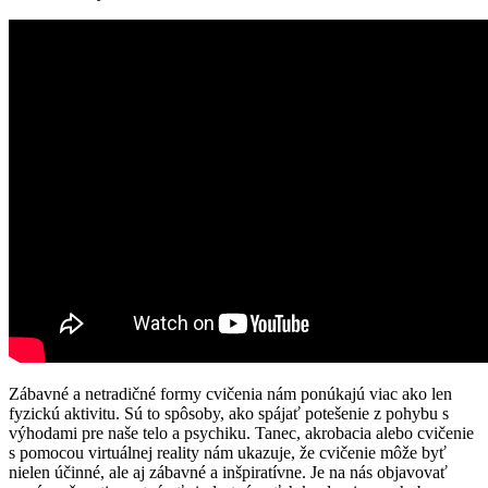
Zábavné a netradičné formy cvičenia nám ponúkajú viac ako len
fyzickú aktivitu. Sú to spôsoby, ako spájať potešenie z pohybu s
výhodami pre naše telo a psychiku. Tanec, akrobacia alebo cvičenie
s pomocou virtuálnej reality nám ukazuje, že cvičenie môže byť
nielen účinné, ale aj zábavné a inšpiratívne. Je na nás objavovať