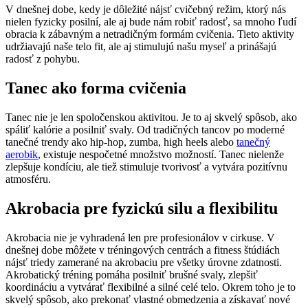
V dnešnej dobe, kedy je dôležité nájsť cvičebný režim, ktorý nás
nielen fyzicky posilní, ale aj bude nám robiť radosť, sa mnoho ľudí
obracia k zábavným a netradičným formám cvičenia. Tieto aktivity
udržiavajú naše telo fit, ale aj stimulujú našu myseľ a prinášajú
radosť z pohybu.
Tanec ako forma cvičenia
Tanec nie je len spoločenskou aktivitou. Je to aj skvelý spôsob, ako
spáliť kalórie a posilniť svaly. Od tradičných tancov po moderné
tanečné trendy ako hip-hop, zumba, high heels alebo
tanečný
aerobik
, existuje nespočetné množstvo možností. Tanec nielenže
zlepšuje kondíciu, ale tiež stimuluje tvorivosť a vytvára pozitívnu
atmosféru.
Akrobacia pre fyzickú silu a flexibilitu
Akrobacia nie je vyhradená len pre profesionálov v cirkuse. V
dnešnej dobe môžete v tréningových centrách a fitness štúdiách
nájsť triedy zamerané na akrobaciu pre všetky úrovne zdatnosti.
Akrobatický tréning pomáha posilniť brušné svaly, zlepšiť
koordináciu a vytvárať flexibilné a silné celé telo. Okrem toho je to
skvelý spôsob, ako prekonať vlastné obmedzenia a získavať nové