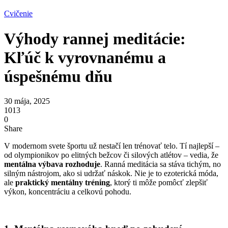
Cvičenie
Výhody rannej meditácie:
Kľúč k vyrovnanému a
úspešnému dňu
30 mája, 2025
1013
0
Share
V modernom svete športu už nestačí len trénovať telo. Tí najlepší –
od olympionikov po elitných bežcov či silových atlétov – vedia, že
mentálna výbava rozhoduje
. Ranná meditácia sa stáva tichým, no
silným nástrojom, ako si udržať náskok. Nie je to ezoterická móda,
ale
praktický mentálny tréning
, ktorý ti môže pomôcť zlepšiť
výkon, koncentráciu a celkovú pohodu.