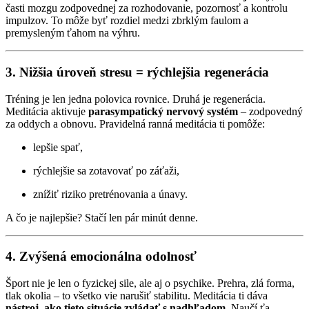
časti mozgu zodpovednej za rozhodovanie, pozornosť a kontrolu
impulzov. To môže byť rozdiel medzi zbrklým faulom a
premysleným ťahom na výhru.
3. Nižšia úroveň stresu = rýchlejšia regenerácia
Tréning je len jedna polovica rovnice. Druhá je regenerácia.
Meditácia aktivuje
parasympatický nervový systém
– zodpovedný
za oddych a obnovu. Pravidelná ranná meditácia ti pomôže:
lepšie spať,
rýchlejšie sa zotavovať po záťaži,
znížiť riziko pretrénovania a únavy.
A čo je najlepšie? Stačí len pár minút denne.
4. Zvýšená emocionálna odolnosť
Šport nie je len o fyzickej sile, ale aj o psychike. Prehra, zlá forma,
tlak okolia – to všetko vie narušiť stabilitu. Meditácia ti dáva
nástroj, ako tieto situácie zvládať s nadhľadom
. Naučí ťa