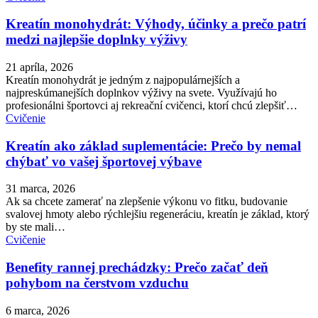
Kreatín monohydrát: Výhody, účinky a prečo patrí
medzi najlepšie doplnky výživy
21 apríla, 2026
Kreatín monohydrát je jedným z najpopulárnejších a
najpreskúmanejších doplnkov výživy na svete. Využívajú ho
profesionálni športovci aj rekreační cvičenci, ktorí chcú zlepšiť…
Cvičenie
Kreatín ako základ suplementácie: Prečo by nemal
chýbať vo vašej športovej výbave
31 marca, 2026
Ak sa chcete zamerať na zlepšenie výkonu vo fitku, budovanie
svalovej hmoty alebo rýchlejšiu regeneráciu, kreatín je základ, ktorý
by ste mali…
Cvičenie
Benefity rannej prechádzky: Prečo začať deň
pohybom na čerstvom vzduchu
6 marca, 2026