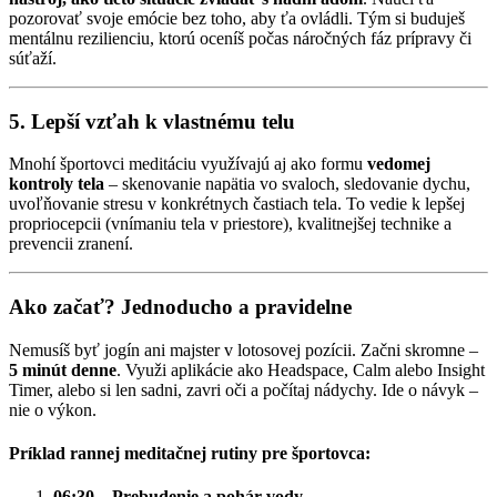
pozorovať svoje emócie bez toho, aby ťa ovládli. Tým si buduješ
mentálnu rezilienciu, ktorú oceníš počas náročných fáz prípravy či
súťaží.
5. Lepší vzťah k vlastnému telu
Mnohí športovci meditáciu využívajú aj ako formu
vedomej
kontroly tela
– skenovanie napätia vo svaloch, sledovanie dychu,
uvoľňovanie stresu v konkrétnych častiach tela. To vedie k lepšej
propriocepcii (vnímaniu tela v priestore), kvalitnejšej technike a
prevencii zranení.
Ako začať? Jednoducho a pravidelne
Nemusíš byť jogín ani majster v lotosovej pozícii. Začni skromne –
5 minút denne
. Využi aplikácie ako Headspace, Calm alebo Insight
Timer, alebo si len sadni, zavri oči a počítaj nádychy. Ide o návyk –
nie o výkon.
Príklad rannej meditačnej rutiny pre športovca:
06:30 – Prebudenie a pohár vody