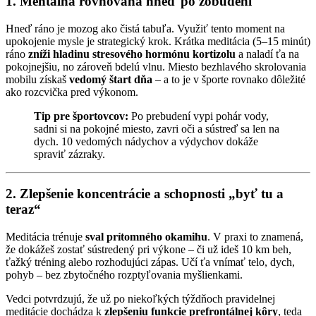
1. Mentálna rovnováha hneď po zobudení
Hneď ráno je mozog ako čistá tabuľa. Využiť tento moment na
upokojenie mysle je strategický krok. Krátka meditácia (5–15 minút)
ráno
zníži hladinu stresového hormónu kortizolu
a naladí ťa na
pokojnejšiu, no zároveň bdelú vlnu. Miesto bezhlavého skrolovania
mobilu získaš
vedomý štart dňa
– a to je v športe rovnako dôležité
ako rozcvička pred výkonom.
Tip pre športovcov:
Po prebudení vypi pohár vody,
sadni si na pokojné miesto, zavri oči a sústreď sa len na
dych. 10 vedomých nádychov a výdychov dokáže
spraviť zázraky.
2. Zlepšenie koncentrácie a schopnosti „byť tu a
teraz“
Meditácia trénuje
sval prítomného okamihu
. V praxi to znamená,
že dokážeš zostať sústredený pri výkone – či už ideš 10 km beh,
ťažký tréning alebo rozhodujúci zápas. Učí ťa vnímať telo, dych,
pohyb – bez zbytočného rozptyľovania myšlienkami.
Vedci potvrdzujú, že už po niekoľkých týždňoch pravidelnej
meditácie dochádza k
zlepšeniu funkcie prefrontálnej kôry
, teda