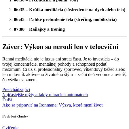
06:35 – Krátka meditácia (sústredenie na dych alebo telo)
06:45 – Ľahké prebudenie tela (strečing, mobilizácia)
07:00 – Raňajky a tréning
Záver: Výkon sa nerodí len v telocvični
Ranná meditácia nie je luxus ani strata času. Je to investícia – do
tvojej koncentrácie, mentálnej pohody a schopnosti podať
maximum. Či už si profesionálny športovec, víkendový bežec alebo
len milovník aktívneho životného štýlu – začni deň vedome a uvidíš,
čo všetko sa zmení.
Predchádzajúci
Najčastejšie mýty a fakty o hracích automatoch
Ďalší
Ako sa pripraviť na Ironmana: Výzva, ktorá mení život
Podobné články
Cvičenie