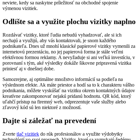
neviete, kedy sa naskytne príležitosť na obchodné spojenie
výmenou vizitiek.
Odlíšte sa a využite plochu vizitky naplno
Rozdávať vizitky, ktoré ľudia nebudú vyhadzovať, ale si ich
nechajú a využijú, aby vás kontaktovali, je snom každého
podnikateľa. Dnes už mnohí klasické papierové vizitky vymenili za
internetovú prezentáciu, no jej papierová forma je stále veľmi
efektívnou formou reklamy. A nevyžaduje si ani veľkú investíciu, v
porovnaní s tým, aké výsledky dokáže šikovne pripravená vizitka
priniesť aj v dnešnej dobe.
Samozrejme, aj optimálne množstvo informácií sa podieľa na
výslednom efekte. Ak máte priestor a hodí sa to k charakteru vášho
podnikania, môžete vyskúšať na vizitku okrem kontaktných údajov
kreatívne zakomponovať nejakú pridanú hodnotu. QR kód, ktorý
uľahčí prístup na firemný web, odprezentuje vaše služby alebo
zľavový kód sú len niektoré z možností.
Dajte si záležať na prevedení
Zverte
tlač vizitiek
do rúk profesionálov a využite výdobytky
technológií vo svoj prospech. Vizitky, ktoré sa vymykajú šedému