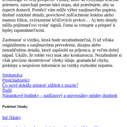
priemeru, zanechajú presne takú stopu, akú potrebujete, aby sa
úspech dostavil. Pomôcť vám môže výber zaujímavého papiera,
drobné ozdobné detaily, povrchové zušľachtenie lesklou alebo
matnou fóliou, zvýraznenie kľúčových prvkov… Aj tieto detaily
môžu prijímateľovi vyslať signál, čomu sa venujete a prispieť k
lepšej zapamätateľnosti.
Zaobstarať si vizitku, ktorá bude nezabudnuteľná, či už vďaka
originálnemu a zaujímavému prevedeniu, dizajnu alebo
netradičnému detailu, ktorý zapôsobí na príjemcu, je veľmi dobrý
nápad. Ukáže, že robíte veci inak ako konkurencia. Nezabudnite si
však precízne skontrolovať všetky údaje, gramatické chyby,
preklepy a nesprávne informácie na vizitky rozhodne nepatria.
Spolupráca
Predchádzajúci
Čo nové dokáže priniesť zážitok z puzzle?
Ďalší
Náramkové hodinky – nadčasový a univerzálny módny doplnok
Podobné články
Iné články