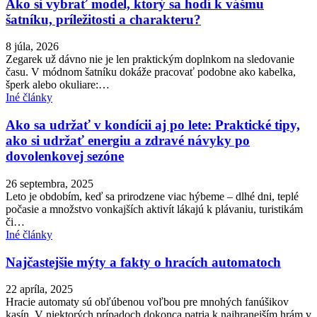
Ako si vybrať model, ktorý sa hodí k vášmu
šatníku, príležitosti a charakteru?
8 júla, 2026
Zegarek už dávno nie je len praktickým doplnkom na sledovanie
času. V módnom šatníku dokáže pracovať podobne ako kabelka,
šperk alebo okuliare:…
Iné články
Ako sa udržať v kondícii aj po lete: Praktické tipy,
ako si udržať energiu a zdravé návyky po
dovolenkovej sezóne
26 septembra, 2025
Leto je obdobím, keď sa prirodzene viac hýbeme – dlhé dni, teplé
počasie a množstvo vonkajších aktivít lákajú k plávaniu, turistikám
či…
Iné články
Najčastejšie mýty a fakty o hracích automatoch
22 apríla, 2025
Hracie automaty sú obľúbenou voľbou pre mnohých fanúšikov
kasín. V niektorých prípadoch dokonca patria k najhranejším hrám v