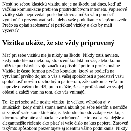
Nosiť so sebou klasickú vizitku nie je na škodu ani dnes, keď už
väčšina komunikácie prebieha prostredníctvom internetu. Papierové
vizitky stále nepovedali posledné slovo a môžu vám pomôcť
vyniknúť a prezentovať seba alebo vaše podnikanie v lepšom svetle.
Prečo sa oplatí zaobstarať si perfektné vizitky a ako by mali
vyzerať?
Vizitka ukáže, že ste vždy pripravený
Mať pri sebe vizitku nie je nikdy na škodu. Nikdy totiž neviete,
kedy natrafíte na niekoho, kto ocení kontakt na vás, alebo komu
môžete predstaviť svoju značku a pôsobiť pri tom profesionálne.
Vizitka je často formou prvého kontaktu, ktorý sa podieľa na
vytváraní prvého dojmu o vás a vašej spoločnosti a predstaví vašu
spoločnosť novým obchodným partnerom, zákazníkom a veľa im
napovie o vašom imidži, preto ukážte, že ste profesionál vo svojej
oblasti a záleží vám na tom, ako vás vnímajú.
To, že pri sebe stále nosíte vizitku, je veľkou výhodou aj v
situáciách, kedy druhá strana nemá akurát pri sebe telefón a nemôže
si zapísať vaše kontaktné údaje. Jednoducho odovzdajte vizitku, s
ktorou zapôsobíte a situácia je zachránená. Je to oveľa rýchlejšie a
elegantnejšie riešenie ako písať si vaše číslo na kus papiera. Zároveň
takýmto spôsobom prezentujete aj identitu vášho podnikania. Nikdy