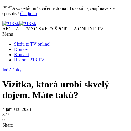
NEW!
Ako ovládnuť cvičenie doma? Toto sú najzaujímavejšie
spôsoby!
Čítajte tu
AKTUALITY ZO SVETA ŠPORTU A ONLINE TV
Menu
Sledujte TV online!
Domov
Kontakt
História 213 TV
Iné články
Vizitka, ktorá urobí skvelý
dojem. Máte takú?
4 januára, 2023
877
0
Share