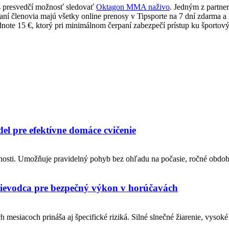
vás presvedčí možnosť sledovať
Oktagon MMA naživo
. Jedným z partner
ní členovia majú všetky online prenosy v Tipsporte na 7 dní zdarma a 
odnote 15 €, ktorý pri minimálnom čerpaní zabezpečí prístup ku športo
l pre efektívne domáce cvičenie
cnosti. Umožňuje pravidelný pohyb bez ohľadu na počasie, ročné obdo
prievodca pre bezpečný výkon v horúčavách
mesiacoch prináša aj špecifické riziká. Silné slnečné žiarenie, vysoké