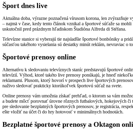
Šport dnes live
Aktuálna doba, výrazne poznačená vírusom korona, len zvýrazňuje v
– najmä v čase, kedy tento článok vznikal a športové súťaže sa mohli
uskutočnil pred prázdnym hľadiskom Štadióna Alfreda di Stéfana.
Televízne stanice si vyberajú tie najsladšie športové bonbóniky a p
súčasťou takéhoto vysielania sú desiatky minút reklám, nevraviac o t
Športové prenosy online
Alternatívu k sledovaniu televíznych staníc predstavujú športové onli
televízií. Výhod, ktoré takéto live prenosy ponúkajú, je hneď niekoľk
reklamami. Plusom, ktorý hovorí v prospech live športových prenosov
naživo sledovať prakticky ktorúkoľvek športovú súťaž na svete.
Online prenosy vám umožnia získať prehľad, o ktorom sa vám možno 
a budete môcť porovnať úrovne rôznych futbalových, hokejových či te
pre sledovanie bezplatných športových prenosov, je registrácia, respe
ešte vložiť na účet či do hry hotovosť v minimálnych hodnotách.
Bezplatné športové prenosy a Oktagon onl