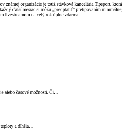
ov známej organizácie je totiž stávková kancelária Tipsport, ktorá
každý ďalší mesiac si môžu „predplatiť“ pretipovaním minimálnej
vým livestreamom na celý rok úplne zdarma.
bie alebo časové možnosti. Či…
 teploty a dlhšia…