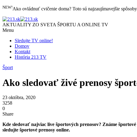
NEW!
Ako ovládnuť cvičenie doma? Toto sú najzaujímavejšie spôsob
AKTUALITY ZO SVETA ŠPORTU A ONLINE TV
Menu
Sledujte TV online!
Domov
Kontakt
História 213 TV
Šport
Ako sledovať živé prenosy šport
23 októbra, 2020
3258
0
Share
Kde sledovať najviac live športových prenosov? Známe športové t
sledujte športové prenosy online.