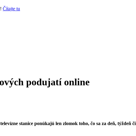
y!
Čítajte tu
ových podujatí online
elevízne stanice ponúkajú len zlomok toho, čo sa za deň, týždeň č