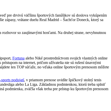
veď pre drvivú väčšinu športových fanúšikov sú doslova vykúpením
jšie zápasy, vrátane duelu Real Madrid – Šachťor Doneck, ktorý sa
í a rozhovor so zaujímavými hosťami. Na druhej strane, nevyhnutnou
ipsport,
Fortuna
alebo Niké prostredníctvom svojich vlastných online
s prístupom na internet, pričom užívatelia nie sú rušení únavnými
ii nájdete len TOP súťaže, no vďaka online športovým prenosom môžete
-sports podujatí
, v priamom prenose uvidíte špičkový stolný tenis
Bundesliga alebo La Liga. Základnou podmienkou, ktorú treba splniť
jediná podmienka, zväčša však treba pre prístup ku športovým prenosom