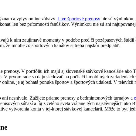
ýznam a vplyv online zábavy.
Live športové prenosy
nie sú výnimkou, 
 konať len bez prítomnosti fanúšikov. Výnimkou nie sú ani najtipovane
ridávajú k nim zaujímavé momenty v podobe pred či pozápasových štúdi
om, že mnohé zo športových kanálov si treba najskôr predplatiť.
ne prenosy. V portfóliu ich majú aj slovenské stávkové kancelárie ako T
o. V prvom rade sa dajú sledovať na počítači i mobilných zariadeniach 
 online, je aj bohatá ponuka športov a športových udalostí. V televíz
ani nesnívalo. Zažijete priame prenosy z bedmintonových turnajov a
e
nisových súťaží a líg z celého sveta vrátane tých najslávnejších ako 
ktíve vytvorenia konta v tej-ktorej stávkovej kancelárii. Môže to byť 
ine