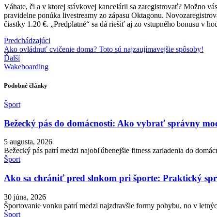
Váhate, či a v ktorej stávkovej kancelárii sa zaregistrovať? Možno 
pravidelne ponúka livestreamy zo zápasu Oktagonu. Novozaregistrova
čiastky 1.20 €. „Predplatné“ sa dá riešiť aj zo vstupného bonusu v h
Predchádzajúci
Ako ovládnuť cvičenie doma? Toto sú najzaujímavejšie spôsoby!
Ďalší
Wakeboarding
Podobné články
Šport
Bežecký pás do domácnosti: Ako vybrať správny mode
5 augusta, 2026
Bežecký pás patrí medzi najobľúbenejšie fitness zariadenia do domá
Šport
Ako sa chrániť pred slnkom pri športe: Praktický s
30 júna, 2026
Športovanie vonku patrí medzi najzdravšie formy pohybu, no v letných 
Šport