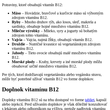
Potraviny, ktoré obsahujú vitamín B12:
Mäso
– Hovädzie, bravčové a kurčecie mäso sú výborným
zdrojom vitamínu B12.
Ryby
– Mnoho druhov rýb, ako losos, sleď, makrela a
sardinky, obsahuje hojné množstvo vitamínu B12.
Mliečne výrobky
– Mlieko, syry a jogurty sú bohatým
zdrojom tohto vitamínu.
Vajcia
– Vajcia, najmä žĺtky, obsahujú vitamín B12.
Droždie
– Nutričné kvasnice sú vegetariánskym zdrojom
vitamínu B12.
Jahody
– Tieto ovocie obsahujú malé množstvo vitamínu
B12.
Morské plody
– Kraby, krevety a iné morské plody môžu
obsahovať určité množstvo vitamínu B12.
Pre tých, ktorí dodržiavajú vegetariánsku alebo vegánsku stravu,
môže byť potrebné užívať vitamín B12 vo forme doplnkov.
Doplnok vitamínu B12
Doplnky vitamínu B12 sú na trhu dostupné vo forme
tabliet
, kapsúl
alebo injekcií. Pred užívaním doplnkov je však dôležité konzultovať
s lekárom alebo odborníkom na výživu, pretože nadbytok vitamínu