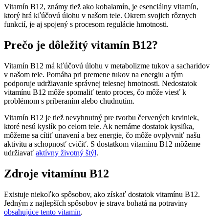
Vitamín B12, známy tiež ako kobalamín, je esenciálny vitamín,
ktorý hrá kľúčovú úlohu v našom tele. Okrem svojich rôznych
funkcií, je aj spojený s procesom regulácie hmotnosti.
Prečo je dôležitý vitamín B12?
Vitamín B12 má kľúčovú úlohu v metabolizme tukov a sacharidov
v našom tele. Pomáha pri premene tukov na energiu a tým
podporuje udržiavanie správnej telesnej hmotnosti. Nedostatok
vitamínu B12 môže spomaliť tento proces, čo môže viesť k
problémom s priberaním alebo chudnutím.
Vitamín B12 je tiež nevyhnutný pre tvorbu červených krviniek,
ktoré nesú kyslík po celom tele. Ak nemáme dostatok kyslíka,
môžeme sa cítiť unavení a bez energie, čo môže ovplyvniť našu
aktivitu a schopnosť cvičiť. S dostatkom vitamínu B12 môžeme
udržiavať
aktívny životný štýl
.
Zdroje vitamínu B12
Existuje niekoľko spôsobov, ako získať dostatok vitamínu B12.
Jedným z najlepších spôsobov je strava bohatá na potraviny
obsahujúce tento vitamín
.