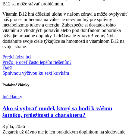
B12 sa môže stávať problémom.
Vitamín B12 hrá dôležitú úlohu v našom zdraví a môže ovplyvniť
náš proces priberania na váhe. Je nevyhnutný pre správny
metabolizmus tukov a energiu. Zabezpečte si dostatok tohto
vitamínu z vhodných potravín alebo pod dohľadom odborníka
užívajte prípadne doplnky. Udržiavajte zdravý životný štýl a
dosiahnite svoje ciele týkajúce sa hmotnosti s vitamínom B12 na
svojej strane.
Predchádzajúci
Prečo je oceľ často lepším riešením?
Ďalší
Správnou výživou ku sexi krivkám
Podobné články
Iné články
Ako si vybrať model, ktorý sa hodí k vášmu
šatníku, príležitosti a charakteru?
8 júla, 2026
Zegarek už dávno nie je len praktickým doplnkom na sledovanie