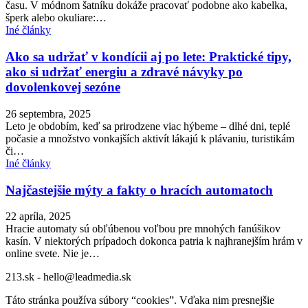
času. V módnom šatníku dokáže pracovať podobne ako kabelka,
šperk alebo okuliare:…
Iné články
Ako sa udržať v kondícii aj po lete: Praktické tipy,
ako si udržať energiu a zdravé návyky po
dovolenkovej sezóne
26 septembra, 2025
Leto je obdobím, keď sa prirodzene viac hýbeme – dlhé dni, teplé
počasie a množstvo vonkajších aktivít lákajú k plávaniu, turistikám
či…
Iné články
Najčastejšie mýty a fakty o hracích automatoch
22 apríla, 2025
Hracie automaty sú obľúbenou voľbou pre mnohých fanúšikov
kasín. V niektorých prípadoch dokonca patria k najhranejším hrám v
online svete. Nie je…
213.sk - hello@leadmedia.sk
Táto stránka používa súbory “cookies”. Vďaka nim presnejšie