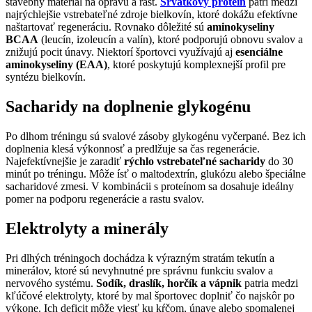
stavebný materiál na opravu a rast.
Srvátkový proteín
patrí medzi
najrýchlejšie vstrebateľné zdroje bielkovín, ktoré dokážu efektívne
naštartovať regeneráciu. Rovnako dôležité sú
aminokyseliny
BCAA
(leucín, izoleucín a valín), ktoré podporujú obnovu svalov a
znižujú pocit únavy. Niektorí športovci využívajú aj
esenciálne
aminokyseliny (EAA)
, ktoré poskytujú komplexnejší profil pre
syntézu bielkovín.
Sacharidy na doplnenie glykogénu
Po dlhom tréningu sú svalové zásoby glykogénu vyčerpané. Bez ich
doplnenia klesá výkonnosť a predlžuje sa čas regenerácie.
Najefektívnejšie je zaradiť
rýchlo vstrebateľné sacharidy
do 30
minút po tréningu. Môže ísť o maltodextrín, glukózu alebo špeciálne
sacharidové zmesi. V kombinácii s proteínom sa dosahuje ideálny
pomer na podporu regenerácie a rastu svalov.
Elektrolyty a minerály
Pri dlhých tréningoch dochádza k výrazným stratám tekutín a
minerálov, ktoré sú nevyhnutné pre správnu funkciu svalov a
nervového systému.
Sodík, draslík, horčík a vápnik
patria medzi
kľúčové elektrolyty, ktoré by mal športovec doplniť čo najskôr po
výkone. Ich deficit môže viesť ku kŕčom, únave alebo spomalenej