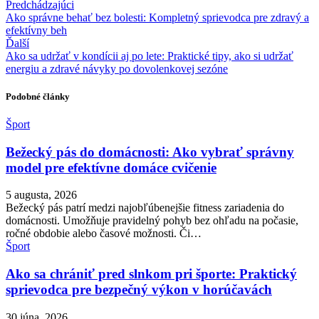
Predchádzajúci
Ako správne behať bez bolesti: Kompletný sprievodca pre zdravý a
efektívny beh
Ďalší
Ako sa udržať v kondícii aj po lete: Praktické tipy, ako si udržať
energiu a zdravé návyky po dovolenkovej sezóne
Podobné články
Šport
Bežecký pás do domácnosti: Ako vybrať správny
model pre efektívne domáce cvičenie
5 augusta, 2026
Bežecký pás patrí medzi najobľúbenejšie fitness zariadenia do
domácnosti. Umožňuje pravidelný pohyb bez ohľadu na počasie,
ročné obdobie alebo časové možnosti. Či…
Šport
Ako sa chrániť pred slnkom pri športe: Praktický
sprievodca pre bezpečný výkon v horúčavách
30 júna, 2026