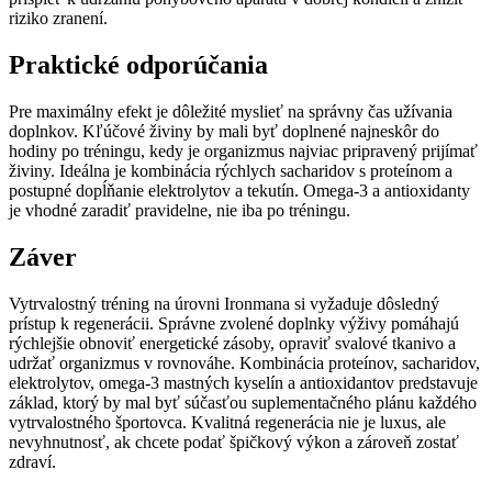
riziko zranení.
Praktické odporúčania
Pre maximálny efekt je dôležité myslieť na správny čas užívania
doplnkov. Kľúčové živiny by mali byť doplnené najneskôr do
hodiny po tréningu, kedy je organizmus najviac pripravený prijímať
živiny. Ideálna je kombinácia rýchlych sacharidov s proteínom a
postupné dopĺňanie elektrolytov a tekutín. Omega-3 a antioxidanty
je vhodné zaradiť pravidelne, nie iba po tréningu.
Záver
Vytrvalostný tréning na úrovni Ironmana si vyžaduje dôsledný
prístup k regenerácii. Správne zvolené doplnky výživy pomáhajú
rýchlejšie obnoviť energetické zásoby, opraviť svalové tkanivo a
udržať organizmus v rovnováhe. Kombinácia proteínov, sacharidov,
elektrolytov, omega-3 mastných kyselín a antioxidantov predstavuje
základ, ktorý by mal byť súčasťou suplementačného plánu každého
vytrvalostného športovca. Kvalitná regenerácia nie je luxus, ale
nevyhnutnosť, ak chcete podať špičkový výkon a zároveň zostať
zdraví.