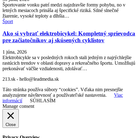
Športovanie vonku patrí medzi najzdravšie formy pohybu, no v
letných mesiacoch prináša aj špecifické riziká. Silné slnečné
žiarenie, vysoké teploty a dlhšia…
Šport
Ako si vybrať elektrobicykel: Kompletný sprievodca
pre začiatočníkov aj skúsených cyklistov
1 júna, 2026
Elektrobicykle sa v posledných rokoch stali jedným z najrýchlejšie
rastúcich trendov v oblasti dopravy a rekreačného športu. Umožňujú
prekonávať väčšie vzdialenosti, zdolávať…
213.sk - hello@leadmedia.sk
Táto stránka používa súbory “cookies”. Vďaka nim presnejšie
analyzujeme návštevnosť a používateľské nastavenia.
Viac
informácií
SÚHLASÍM
Manage consent
Close
Privacy Overview