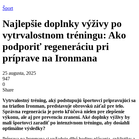
Šport
Najlepšie doplnky výživy po
vytrvalostnom tréningu: Ako
podporiť regeneráciu pri
príprave na Ironmana
25 augusta, 2025
947
0
Share
Vytrvalostný tréning, aký podstupujú športovci pripravujúci sa
na triatlon Ironman, predstavuje obrovskú záťaž pre telo.
Správna regenerácia je preto kľúčová nielen pre zlepšenie
výkonu, ale aj pre prevenciu zranení. Aké doplnky výživy by
mali športovci zaradiť po intenzívnom tréningu, aby dosiahli
optimálne výsledky?
Príprava na Ironmana si vyžaduje dlhé hodiny plávania, cyklistiky a