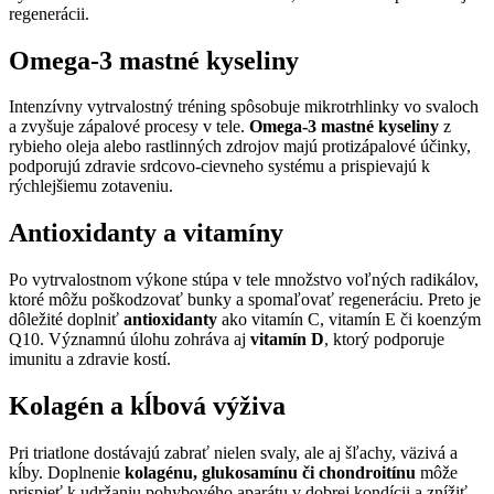
regenerácii.
Omega-3 mastné kyseliny
Intenzívny vytrvalostný tréning spôsobuje mikrotrhlinky vo svaloch
a zvyšuje zápalové procesy v tele.
Omega-3 mastné kyseliny
z
rybieho oleja alebo rastlinných zdrojov majú protizápalové účinky,
podporujú zdravie srdcovo-cievneho systému a prispievajú k
rýchlejšiemu zotaveniu.
Antioxidanty a vitamíny
Po vytrvalostnom výkone stúpa v tele množstvo voľných radikálov,
ktoré môžu poškodzovať bunky a spomaľovať regeneráciu. Preto je
dôležité doplniť
antioxidanty
ako vitamín C, vitamín E či koenzým
Q10. Významnú úlohu zohráva aj
vitamín D
, ktorý podporuje
imunitu a zdravie kostí.
Kolagén a kĺbová výživa
Pri triatlone dostávajú zabrať nielen svaly, ale aj šľachy, väzivá a
kĺby. Doplnenie
kolagénu, glukosamínu či chondroitínu
môže
prispieť k udržaniu pohybového aparátu v dobrej kondícii a znížiť