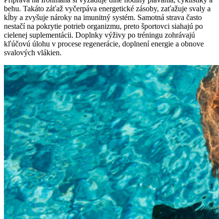
behu. Takáto záťaž vyčerpáva energetické zásoby, zaťažuje svaly a
kĺby a zvyšuje nároky na imunitný systém. Samotná strava často
nestačí na pokrytie potrieb organizmu, preto športovci siahajú po
cielenej suplementácii. Doplnky výživy po tréningu zohrávajú
kľúčovú úlohu v procese regenerácie, doplnení energie a obnove
svalových vlákien.